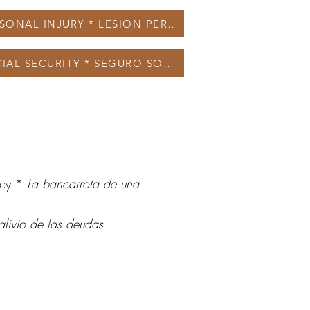
PERSONAL INJURY * LESION PERSONAL
SOCIAL SECURITY * SEGURO SOCIAL
tcy *
La bancarrota de una
alivio de las deudas