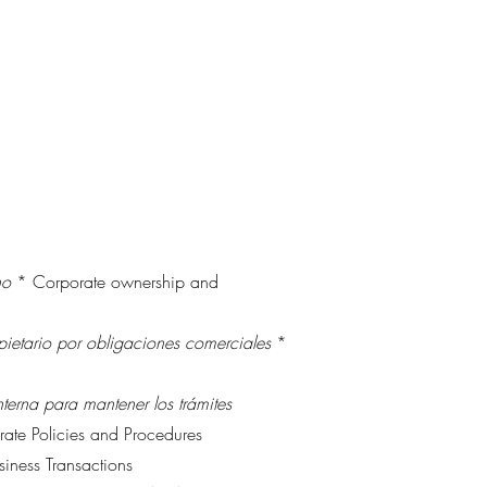
rno
* Corporate ownership and
opietario por obligaciones comerciales
*
erna para mantener los trámites
ate Policies and Procedures
iness Transactions