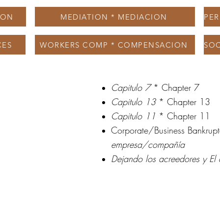
ION
MEDIATION * MEDIACION
CES
WORKERS COMP * COMPENSACION
Capitulo 7
* Chapter 7
Capitulo 13
* Chapter 13
Capitulo 11
* Chapter 11
Corporate/Business
Bankrup
empresa/compañí
a
Dejando los acreedores y El 