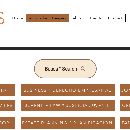
Home
Abogadas * Lawyers
About
Events
Contact
Busca * Search
OTA
BUSINESS * DERECHO EMPRESARIAL
VILES
JUVENILE LAW * JUSTICIA JUVENIL
CR
EMPLOYMENT * DERECHO LABORAL
ESTATE PLANNING * PLANIFICACION
FA